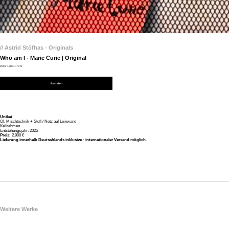
// Astrid Stöfhas - Originals
Who am I - Marie Curie | Original
200 x 120 x 1,7 cm
Bestellen
Unikat
Öl, Mischtechnik + Stoff / Netz auf Leinwand
Keilrahmen
Entstehungsjahr: 2025
Preis:
2.900 €
Lieferung innerhalb Deutschlands inklusive · internationaler Versand möglich
Weitere Werke