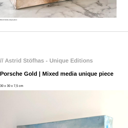
Mixed media unique piece
Preis anfragen
// Astrid Stöfhas - Unique Editions
Porsche Gold | Mixed media unique piece
Porsche Gold | Mixed media unique piece
30 x 30 x 7,5 cm
Abbrechen
Absenden