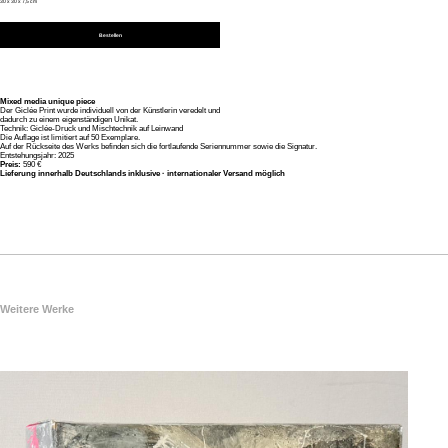
30 x 30 x 7,5 cm
Bestellen
Mixed media unique piece
Der Giclée Print wurde individuell von der Künstlerin veredelt und
dadurch zu einem eigenständigen Unikat.
Technik: Giclée-Druck und Mischtechnik auf Leinwand
Die Auflage ist limitiert auf 50 Exemplare.
Auf der Rückseite des Werks befinden sich die fortlaufende Seriennummer sowie die Signatur.
Entstehungsjahr: 2025
Preis:
590 €
Lieferung innerhalb Deutschlands inklusive · internationaler Versand möglich
Weitere Werke