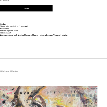
80 x 100 x 4 cm
Bestellen
Unikat
Öl und Mischtechnik auf Leinwand
Keilrahmen
Entstehungsjahr: 2026
Preis:
2.800 €
Lieferung innerhalb Deutschlands inklusive · internationaler Versand möglich
Weitere Werke